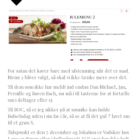
For satan det kører bare med afstemning når det er mad.
Menu 2 bliver valgt, så skal vi ikke tænke mere over det.
Til dem som ikke har meldt ind endnu Dan Michael, Jan,
Pernille og Søren Bach, nu må i til tasterne for at fortælle
om i deltager eller ej.
Til BOC, så er jeg sikker på at sønnike kan holde
fødselsdag uden i sin far i år, så se at få det gul ? lavet om
til et grøn X.
Tidspunkt er den 7. december og lokation er Vodskov hos
Lene og Søren eller i fælleshuset). Vi (Lene) har ikke helt