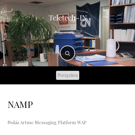
Skip
to
content
Teletech-IN
NAMP
Nokia Artuse Messaging Platform WAP