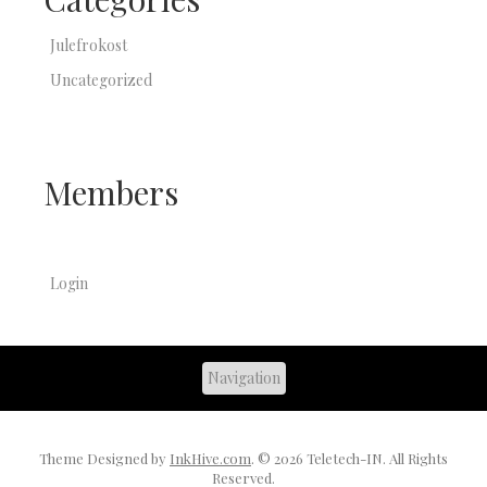
Julefrokost
Uncategorized
Members
Login
Theme Designed by
InkHive.com
.
© 2026 Teletech-IN. All Rights
Reserved.