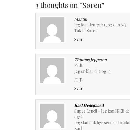
3 thoughts on “Søren”
Martin
Jeg kan den 30/11, og den 6/7.
Tak til Søren
Svar
Thomas Jeppesen
Fedt.
Jeg er klar d. 7. og 13.
/TJP
Svar
Karl Hedegaard
Super Lene!! – Jeg kan IKKE den 
også.
Jeg skal nok lige sende et opd
Karl