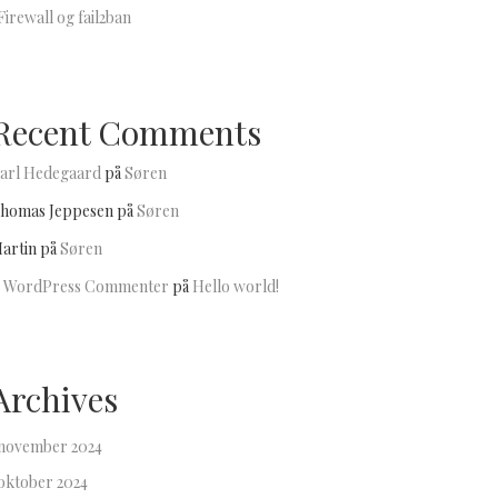
Firewall og fail2ban
Recent Comments
arl Hedegaard
på
Søren
homas Jeppesen
på
Søren
artin
på
Søren
 WordPress Commenter
på
Hello world!
Archives
november 2024
oktober 2024