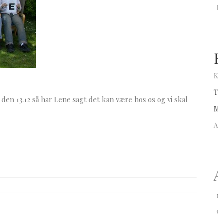
K
T
ler den 13.12 så har Lene sagt det kan være hos os og vi skal
M
A