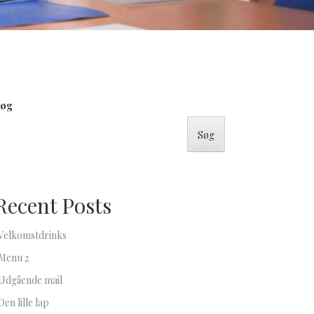
øg
Søg
Recent Posts
Velkomstdrinks
Menu 2
Udgående mail
Den lille lap