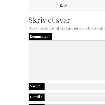
Svar
Skriv et svar
Din e-mailadresse vil ikke blive publiceret.
Krævede 
Kommentar
*
Navn
*
E-mail
*