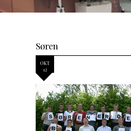
Søren
OKT
12